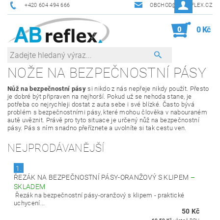
+420 604 494 666
OBCHOD@ABREFLEX.CZ
0
0 Kč
NOŽE NA BEZPEČNOSTNÍ PÁSY
Nůž na bezpečnostní pásy
si nikdo z nás nepřeje nikdy použít. Přesto
je dobré být připraven na nejhorší. Pokud už se nehoda stane, je
potřeba co nejrychleji dostat z auta sebe i své blízké. Často bývá
problém s bezpečnostními pásy, které mohou člověka v nabouraném
autě uvěznit. Právě pro tyto situace je určený nůž na bezpečnostní
pásy. Pás s ním snadno přeříznete a uvolníte si tak cestu ven.
NEJPRODÁVANĚJŠÍ
1.
ŘEZÁK NA BEZPEČNOSTNÍ PÁSY-ORANŽOVÝ S KLIPEM
–
SKLADEM
Řezák na bezpečnostní pásy-oranžový s klipem - praktické
uchycení...
50 Kč