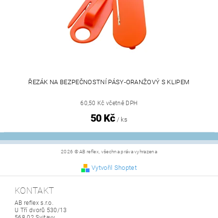
ŘEZÁK NA BEZPEČNOSTNÍ PÁSY-ORANŽOVÝ S KLIPEM
60,50 Kč včetně DPH
50 Kč
/ ks
2026 © AB reflex, všechna práva vyhrazena
Vytvořil Shoptet
KONTAKT
AB reflex s.r.o.
U Tří dvorů 530/13
568 02 Svitavy