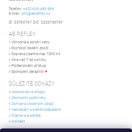
+420 604 494 666
Telefon:
info@abreflex.cz
E-mail:
IČ: 03790797, DIČ: CZ03790797
AB REFLEX
» Výhodné a solidní ceny
» Rychlost dodání zboží
» Doprava zdarma nad 1000 Kč
» Více než 7 let na trhu
» Profesionální přístup
» Spokojení zákazníci
♥
DŮLEŽITÉ ODKAZY
Hodnocení e-shopu
»
Obchodní podmínky
»
Ochrana osobních údajů
»
Nakládání s elektroodpadem
»
Doprava a platba
»
Kontakt
»