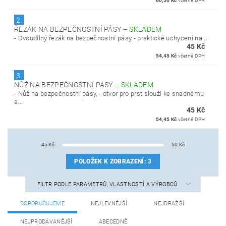
60,50 Kč
včetně DPH
2.
ŘEZÁK NA BEZPEČNOSTNÍ PÁSY
–
SKLADEM
- Dvoudílný řezák na bezpečnostní pásy - praktické uchycení na...
45 Kč
54,45 Kč
včetně DPH
3.
NŮŽ NA BEZPEČNOSTNÍ PÁSY
–
SKLADEM
- Nůž na bezpečnostní pásy, - otvor pro prst slouží ke snadnému
a...
45 Kč
54,45 Kč
včetně DPH
45
Kč
50
Kč
POLOŽEK K ZOBRAZENÍ:
3
FILTR PODLE PARAMETRŮ, VLASTNOSTÍ A VÝROBCŮ
DOPORUČUJEME
NEJLEVNĚJŠÍ
NEJDRAŽŠÍ
NEJPRODÁVANĚJŠÍ
ABECEDNĚ