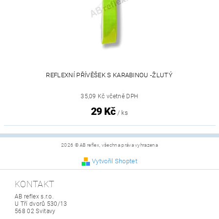
REFLEXNÍ PŘÍVĚŠEK S KARABINOU -ŽLUTÝ
35,09 Kč včetně DPH
29 Kč
/ ks
2026 © AB reflex, všechna práva vyhrazena
Vytvořil Shoptet
KONTAKT
AB reflex s.r.o.
U Tří dvorů 530/13
568 02 Svitavy