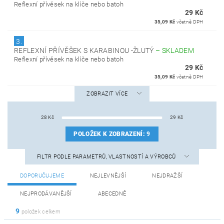
Reflexní přívěsek na klíče nebo batoh
29 Kč
35,09 Kč
včetně DPH
3.
REFLEXNÍ PŘÍVĚŠEK S KARABINOU -ŽLUTÝ
–
SKLADEM
Reflexní přívěsek na klíče nebo batoh
29 Kč
35,09 Kč
včetně DPH
ZOBRAZIT VÍCE
28
Kč
29
Kč
POLOŽEK K ZOBRAZENÍ:
9
FILTR PODLE PARAMETRŮ, VLASTNOSTÍ A VÝROBCŮ
DOPORUČUJEME
NEJLEVNĚJŠÍ
NEJDRAŽŠÍ
NEJPRODÁVANĚJŠÍ
ABECEDNĚ
9
položek celkem