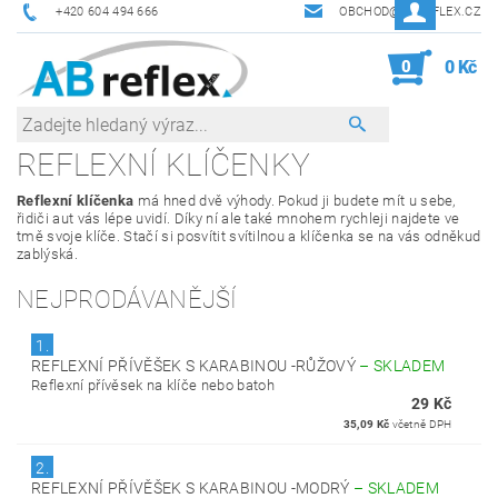
+420 604 494 666
OBCHOD@ABREFLEX.CZ
0
0 Kč
REFLEXNÍ KLÍČENKY
Reflexní klíčenka
má hned dvě výhody. Pokud ji budete mít u sebe,
řidiči aut vás lépe uvidí. Díky ní ale také mnohem rychleji najdete ve
tmě svoje klíče. Stačí si posvítit svítilnou a klíčenka se na vás odněkud
zablýská.
NEJPRODÁVANĚJŠÍ
1.
REFLEXNÍ PŘÍVĚŠEK S KARABINOU -RŮŽOVÝ
–
SKLADEM
Reflexní přívěsek na klíče nebo batoh
29 Kč
35,09 Kč
včetně DPH
2.
REFLEXNÍ PŘÍVĚŠEK S KARABINOU -MODRÝ
–
SKLADEM