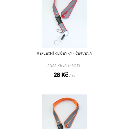
REFLEXNÍ KLÍČENKY - ČERVENÁ
33,88 Kč včetně DPH
28 Kč
/ ks