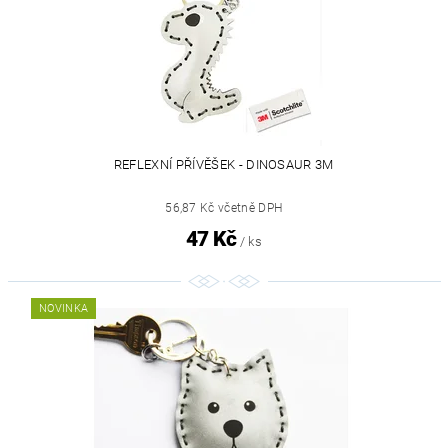
REFLEXNÍ PŘÍVĚŠEK - DINOSAUR 3M
56,87 Kč včetně DPH
47 Kč
/ ks
NOVINKA