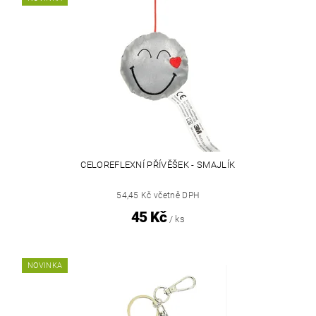
CELOREFLEXNÍ PŘÍVĚŠEK - SMAJLÍK
54,45 Kč včetně DPH
45 Kč
/ ks
NOVINKA