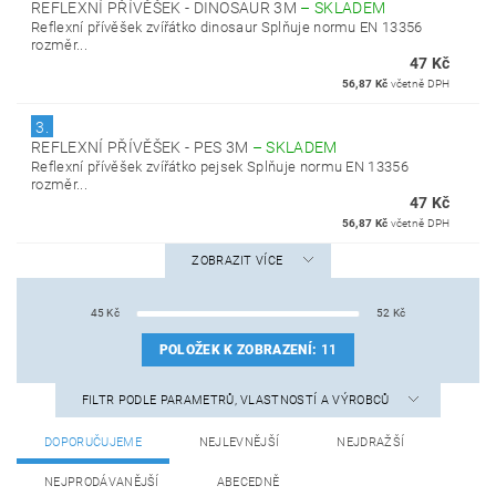
REFLEXNÍ PŘÍVĚŠEK - DINOSAUR 3M
–
SKLADEM
Reflexní přívěšek zvířátko dinosaur Splňuje normu EN 13356
rozměr...
47 Kč
56,87 Kč
včetně DPH
3.
REFLEXNÍ PŘÍVĚŠEK - PES 3M
–
SKLADEM
Reflexní přívěšek zvířátko pejsek Splňuje normu EN 13356
rozměr...
47 Kč
56,87 Kč
včetně DPH
ZOBRAZIT VÍCE
45
Kč
52
Kč
POLOŽEK K ZOBRAZENÍ:
11
FILTR PODLE PARAMETRŮ, VLASTNOSTÍ A VÝROBCŮ
DOPORUČUJEME
NEJLEVNĚJŠÍ
NEJDRAŽŠÍ
NEJPRODÁVANĚJŠÍ
ABECEDNĚ