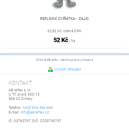
REFLEXNÍ ZVÍŘÁTKA - ZAJÍC
62,92 Kč včetně DPH
52 Kč
/ ks
2026 © AB reflex, všechna práva vyhrazena
Vytvořil Shoptet
KONTAKT
AB reflex s.r.o.
U Tří dvorů 530/13
568 02 Svitavy
+420 604 494 666
Telefon:
info@abreflex.cz
E-mail:
IČ: 03790797, DIČ: CZ03790797