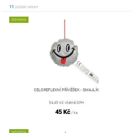
11
položek celkem
NOVINKA
CELOREFLEXNÍ PŘÍVĚŠEK - SMAJLÍK
54,45 Kč včetně DPH
45 Kč
/ ks
NOVINKA