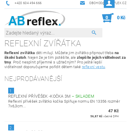
+420 604 494 666
OBCHOD@ABREFLEX.CZ
0
0 Kč
REFLEXNÍ ZVÍŘÁTKA
Reflexní zvířátka
děti milují. Můžete jim zvířátko připnout třeba
na
školní batoh
. Nejen že je tím potěšíte, ale
zlepšíte jejich viditelnost za
tmy
. Proč nesplnit příjemné s užitečným? Pro ještě lepší
viditelnost doporučujeme pořídit dětem také
reflexní vestu
.
NEJPRODÁVANĚJŠÍ
1.
REFLEXNÍ PŘÍVĚŠEK -KOČKA 3M
–
SKLADEM
Reflexní přívěšek zvířátko kočka Splňuje normu EN 13356 rozměr
7x6,3cm...
47 Kč
56,87 Kč
včetně DPH
2.