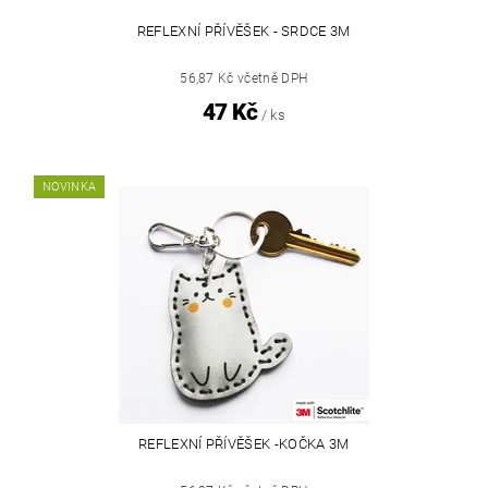
REFLEXNÍ PŘÍVĚŠEK - SRDCE 3M
56,87 Kč včetně DPH
47 Kč
/ ks
NOVINKA
REFLEXNÍ PŘÍVĚŠEK -KOČKA 3M