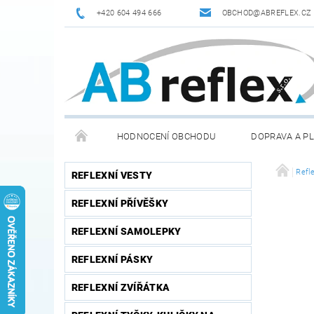
+420 604 494 666
OBCHOD@ABREFLEX.CZ
HODNOCENÍ OBCHODU
DOPRAVA A P
ZPĚTNÝ ODBĚR VYSLOUŽILÝCH ELEKTROZAŘÍZENÍ / B
Refle
REFLEXNÍ VESTY
REFLEXNÍ PŘÍVĚŠKY
REFLEXNÍ SAMOLEPKY
REFLEXNÍ PÁSKY
REFLEXNÍ ZVÍŘÁTKA