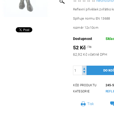
Neohodno
Reflexní přívěšek zvířátko k
Splňuje normu EN 13688
rozměr 12x10cm
Dostupnost
Skla
52 Kč
/ ks
62,92 Kč včetně DPH
KÓD PRODUKTU
245-
KATEGORIE
REFL
Tisk