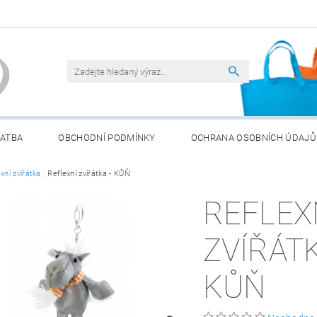
LATBA
OBCHODNÍ PODMÍNKY
OCHRANA OSOBNÍCH ÚDAJŮ
ATERIÍ
xní zvířátka
Reflexní zvířátka - KŮŇ
REFLEX
ZVÍŘÁTK
KŮŇ