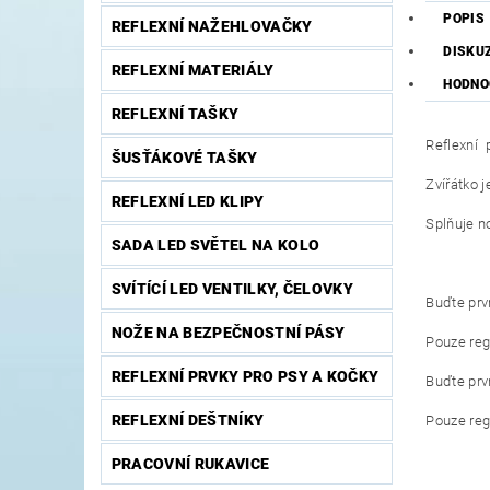
POPIS
REFLEXNÍ NAŽEHLOVAČKY
DISKU
REFLEXNÍ MATERIÁLY
HODNO
REFLEXNÍ TAŠKY
Reflexní p
ŠUSŤÁKOVÉ TAŠKY
Zvířátko j
REFLEXNÍ LED KLIPY
Splňuje 
SADA LED SVĚTEL NA KOLO
SVÍTÍCÍ LED VENTILKY, ČELOVKY
Buďte prvn
NOŽE NA BEZPEČNOSTNÍ PÁSY
Pouze reg
REFLEXNÍ PRVKY PRO PSY A KOČKY
Buďte prvn
REFLEXNÍ DEŠTNÍKY
Pouze reg
PRACOVNÍ RUKAVICE