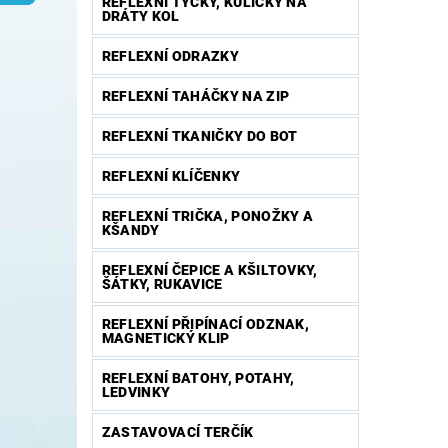
REFLEXNÍ TYČKY, KULIČKY NA
DRÁTY KOL
REFLEXNÍ ODRAZKY
REFLEXNÍ TAHÁČKY NA ZIP
REFLEXNÍ TKANIČKY DO BOT
REFLEXNÍ KLÍČENKY
REFLEXNÍ TRIČKA, PONOŽKY A
KŠANDY
REFLEXNÍ ČEPICE A KŠILTOVKY,
ŠÁTKY, RUKAVICE
REFLEXNÍ PŘIPÍNACÍ ODZNAK,
MAGNETICKÝ KLIP
REFLEXNÍ BATOHY, POTAHY,
LEDVINKY
ZASTAVOVACÍ TERČÍK