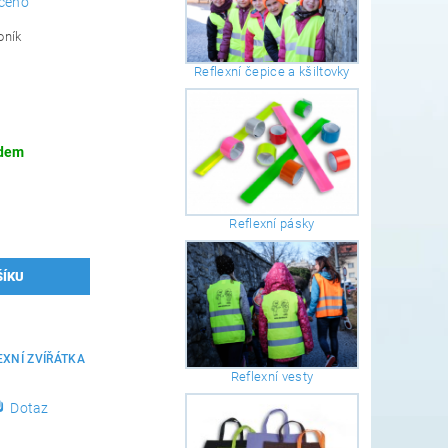
ceno
oník
Reflexní čepice a kšiltovky
dem
Reflexní pásky
5
EXNÍ ZVÍŘÁTKA
Reflexní vesty
Dotaz