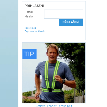
PŘIHLÁŠENÍ
E-mail
Heslo
Registrace
Zapomenuté heslo
Reflexní kšandy - cross belt