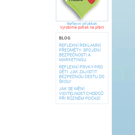
Reflexní přívěšek
Vyrobíme potisk na přání
BLOG
REFLEXNÍ REKLAMNÍ
PŘEDMĚTY: SPOJENÍ
BEZPEČNOSTI A
MARKETINGU
REFLEXNÍ PRVKY PRO
DĚTI: JAK ZAJISTIT
BEZPEČNOU CESTU DO
ŠKOLY
JAK SE MĚNÍ
VIDITELNOST CHODCŮ
PŘI RŮZNÉM POČASÍ