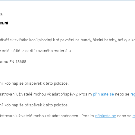
ZE
CENÍ
řívěšek zvířátko koník,vhodný k připevnění na bundy, školní batohy, tašky a k
e celé ušité z certifikovaného materiálu.
normu EN 13688
í, kdo napíše příspěvek k této položce.
istrovaní uživatelé mohou vkládat příspěvky. Prosím
přihlaste se
nebo se
re
í, kdo napíše příspěvek k této položce.
istrovaní uživatelé mohou vkládat hodnocení. Prosím
přihlaste se
nebo se
r