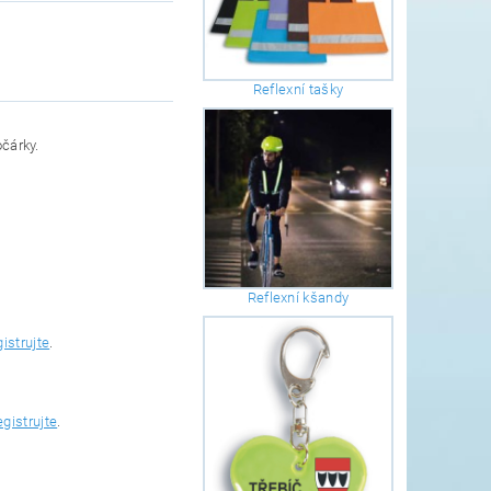
Reflexní tašky
očárky.
Reflexní kšandy
gistrujte
.
egistrujte
.