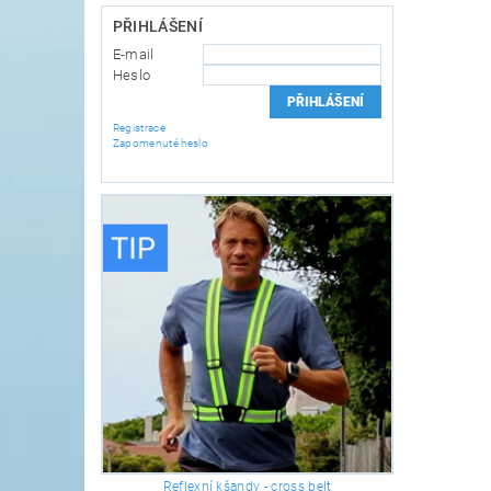
PŘIHLÁŠENÍ
E-mail
Heslo
Registrace
Zapomenuté heslo
Reflexní kšandy - cross belt