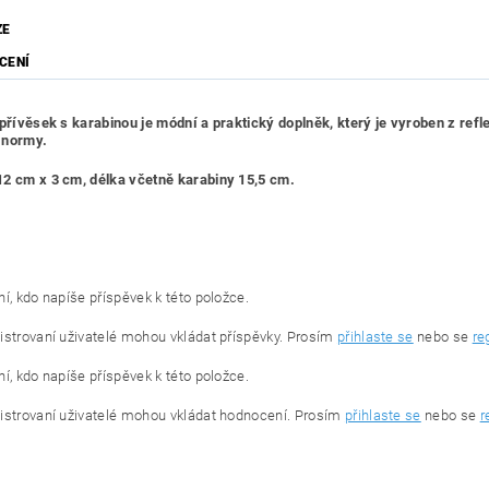
ZE
CENÍ
přívěsek s karabinou je módní a praktický doplněk, který je vyroben z refl
 normy.
2 cm x 3 cm, délka včetně karabiny 15,5 cm.
í, kdo napíše příspěvek k této položce.
istrovaní uživatelé mohou vkládat příspěvky. Prosím
přihlaste se
nebo se
re
í, kdo napíše příspěvek k této položce.
istrovaní uživatelé mohou vkládat hodnocení. Prosím
přihlaste se
nebo se
r