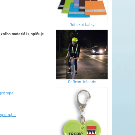
Reflexní tašky
exního materiálu, splňuje
Reflexní kšandy
gistrujte
.
egistrujte
.