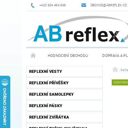
+420 604 494 666
OBCHOD@ABREFLEX.CZ
HODNOCENÍ OBCHODU
DOPRAVA A P
ZPĚTNÝ ODBĚR VYSLOUŽILÝCH ELEKTROZAŘÍZENÍ / B
Refle
REFLEXNÍ VESTY
REFLEXNÍ PŘÍVĚŠKY
NOVINK
REFLEXNÍ SAMOLEPKY
REFLEXNÍ PÁSKY
REFLEXNÍ ZVÍŘÁTKA