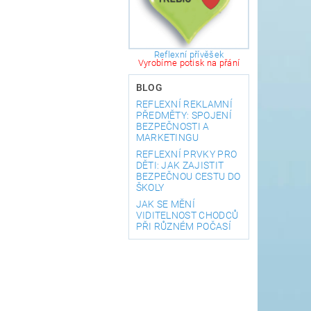
Reflexní přívěšek
Vyrobíme potisk na přání
BLOG
REFLEXNÍ REKLAMNÍ
PŘEDMĚTY: SPOJENÍ
BEZPEČNOSTI A
MARKETINGU
REFLEXNÍ PRVKY PRO
DĚTI: JAK ZAJISTIT
BEZPEČNOU CESTU DO
ŠKOLY
JAK SE MĚNÍ
VIDITELNOST CHODCŮ
PŘI RŮZNÉM POČASÍ