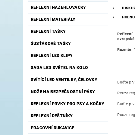
REFLEXNÍ NAŽEHLOVAČKY
DISKU
HODNO
REFLEXNÍ MATERIÁLY
REFLEXNÍ TAŠKY
Reflexní 
evropské
ŠUSŤÁKOVÉ TAŠKY
Rozměr: 1
REFLEXNÍ LED KLIPY
SADA LED SVĚTEL NA KOLO
SVÍTÍCÍ LED VENTILKY, ČELOVKY
Buďte prvn
NOŽE NA BEZPEČNOSTNÍ PÁSY
Pouze reg
REFLEXNÍ PRVKY PRO PSY A KOČKY
Buďte prvn
Pouze reg
REFLEXNÍ DEŠTNÍKY
PRACOVNÍ RUKAVICE