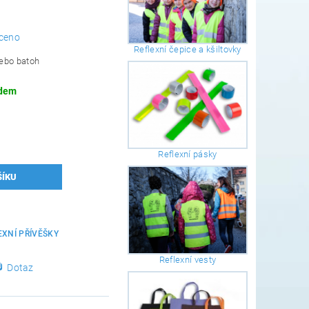
ceno
Reflexní čepice a kšiltovky
nebo batoh
dem
Reflexní pásky
2
EXNÍ PŘÍVĚŠKY
Reflexní vesty
Dotaz