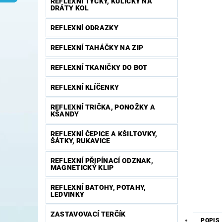
REFLEXNÍ TYČKY, KULIČKY NA
DRÁTY KOL
REFLEXNÍ ODRAZKY
REFLEXNÍ TAHÁČKY NA ZIP
REFLEXNÍ TKANIČKY DO BOT
REFLEXNÍ KLÍČENKY
REFLEXNÍ TRIČKA, PONOŽKY A
KŠANDY
REFLEXNÍ ČEPICE A KŠILTOVKY,
ŠÁTKY, RUKAVICE
REFLEXNÍ PŘIPÍNACÍ ODZNAK,
MAGNETICKÝ KLIP
REFLEXNÍ BATOHY, POTAHY,
LEDVINKY
ZASTAVOVACÍ TERČÍK
POPIS