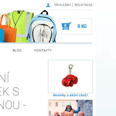
|
PŘIHLÁŠENÍ
REGISTRACE
0
0 Kč
BLOG
KONTAKTY
NÍ
EK S
Novinky
a
akční zboží
NOU -