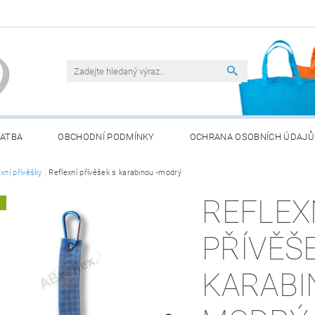
LATBA
OBCHODNÍ PODMÍNKY
OCHRANA OSOBNÍCH ÚDAJŮ
ATERIÍ
xní přívěšky
Reflexní přívěšek s karabinou -modrý
REFLEX
A
PŘÍVĚŠ
KARABI