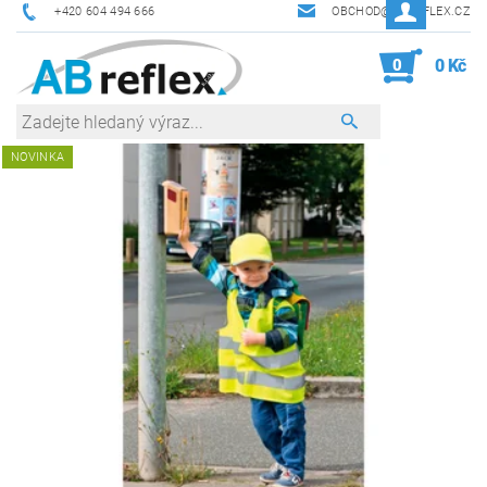
+420 604 494 666
OBCHOD@ABREFLEX.CZ
0
0 Kč
NOVINKA