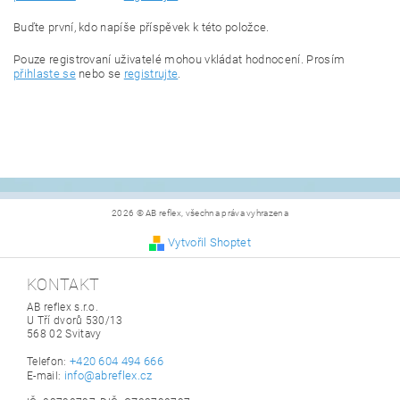
Buďte první, kdo napíše příspěvek k této položce.
Pouze registrovaní uživatelé mohou vkládat hodnocení. Prosím
přihlaste se
nebo se
registrujte
.
2026 © AB reflex, všechna práva vyhrazena
Vytvořil Shoptet
KONTAKT
AB reflex s.r.o.
U Tří dvorů 530/13
568 02 Svitavy
+420 604 494 666
Telefon:
info@abreflex.cz
E-mail: