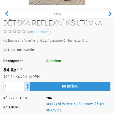
1
z 4
DĚTSKÁ REFLEXNÍ KŠILTOVKA
Neohodnoceno
Kšiltovka s reflexními prvky z fluorescenčního materiálu.
Velikost: nastavitelná
Dostupnost
Skladem
84 Kč
/ ks
101,64 Kč včetně DPH
KÓD PRODUKTU
286
REFLEXNÍ ČEPICE A KŠILTOVKY, ŠÁTKY,
KATEGORIE
RUKAVICE