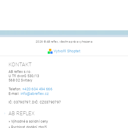
2026 © AB reflex, všechna práva vyhrazena
Vytvořil Shoptet
KONTAKT
AB reflex s.r.o.
U Tří dvorů 530/13
568 02 Svitavy
+420 604 494 666
Telefon:
info@abreflex.cz
E-mail:
IČ: 03790797, DIČ: CZ03790797
AB REFLEX
» Výhodné a solidní ceny
» Rychlost dodání zboží