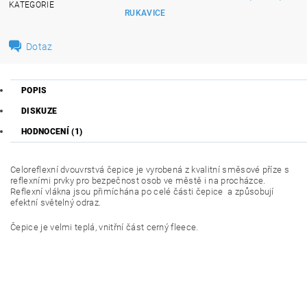
KATEGORIE
RUKAVICE
Dotaz
POPIS
DISKUZE
HODNOCENÍ (1)
Celoreflexní dvouvrstvá čepice je vyrobená z kvalitní směsové příze s
reflexními prvky pro bezpečnost osob ve městě i na procházce.
Reflexní vlákna jsou přimíchána po celé části čepice a způsobují
efektní světelný odraz.
Čepice je velmi teplá, vnitřní část cerný fleece.