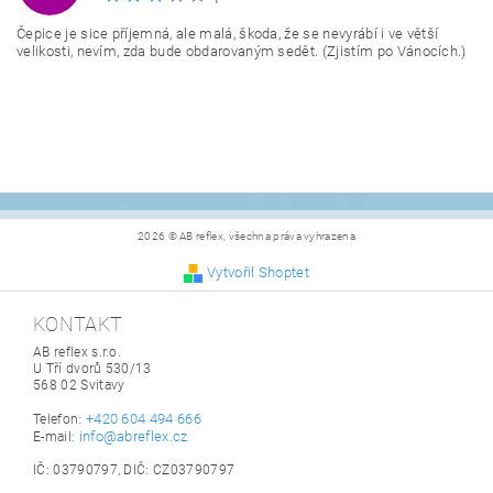
Čepice je sice příjemná, ale malá, škoda, že se nevyrábí i ve větší
velikosti, nevím, zda bude obdarovaným sedět. (Zjistím po Vánocích.)
2026 © AB reflex, všechna práva vyhrazena
Vytvořil Shoptet
KONTAKT
AB reflex s.r.o.
U Tří dvorů 530/13
568 02 Svitavy
+420 604 494 666
Telefon:
info@abreflex.cz
E-mail:
IČ: 03790797, DIČ: CZ03790797