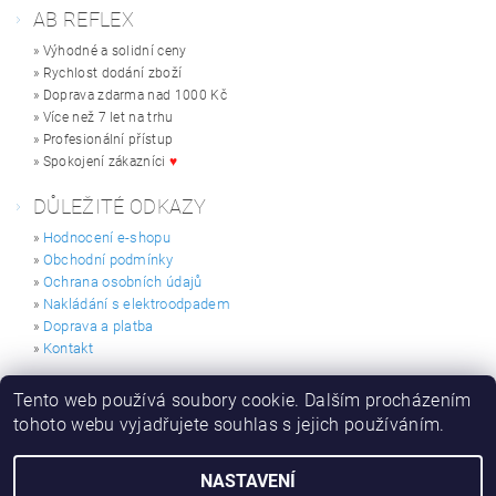
AB REFLEX
» Výhodné a solidní ceny
» Rychlost dodání zboží
» Doprava zdarma nad 1000 Kč
» Více než 7 let na trhu
» Profesionální přístup
» Spokojení zákazníci
♥
DŮLEŽITÉ ODKAZY
Hodnocení e-shopu
»
Obchodní podmínky
»
Ochrana osobních údajů
»
Nakládání s elektroodpadem
»
Doprava a platba
»
Kontakt
»
HODNOCENÍ E-SHOPU
Tento web používá soubory cookie. Dalším procházením
tohoto webu vyjadřujete souhlas s jejich používáním.
NASTAVENÍ