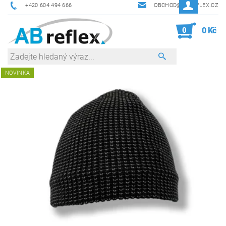
+420 604 494 666
OBCHOD@ABREFLEX.CZ
0
0 Kč
NOVINKA