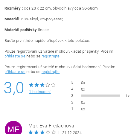
Rozměry :
cca 23 x 22 cm, obvod hlavy cca 50-58cm
Materiál
: 68% akryl,32%polyester,
Materiál podšívky
:fleece
Buďte první, kdo napíše příspěvek k této položce.
Pouze registrovaní uživatelé mohou vkládat příspěvky. Prosím
přihlaste se
nebo se
registrujte
.
Pouze registrovaní uživatelé mohou vkládat hodnocení. Prosím
přihlaste se
nebo se
registrujte
.
3,0
5
0x
4
0x
1 hodnocení
3
1x
2
0x
1
0x
Mgr. Eva Frejlachová
MF
|
21.12.2024