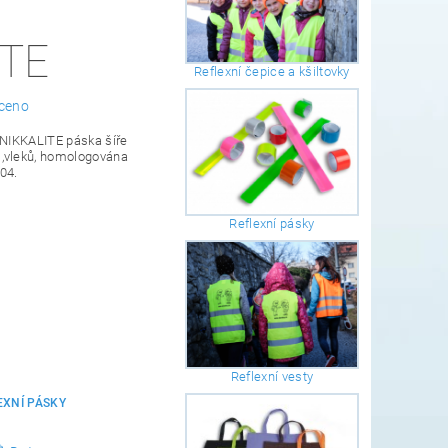
ITE
Reflexní čepice a kšiltovky
ceno
 NIKKALITE páska šíře
,vleků, homologována
04.
Reflexní pásky
Reflexní vesty
EXNÍ PÁSKY