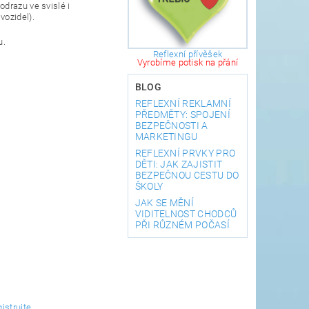
drazu ve svislé i
vozidel).
u.
Reflexní přívěšek
Vyrobíme potisk na přání
BLOG
REFLEXNÍ REKLAMNÍ
PŘEDMĚTY: SPOJENÍ
BEZPEČNOSTI A
MARKETINGU
REFLEXNÍ PRVKY PRO
DĚTI: JAK ZAJISTIT
BEZPEČNOU CESTU DO
ŠKOLY
JAK SE MĚNÍ
VIDITELNOST CHODCŮ
PŘI RŮZNÉM POČASÍ
gistrujte
.