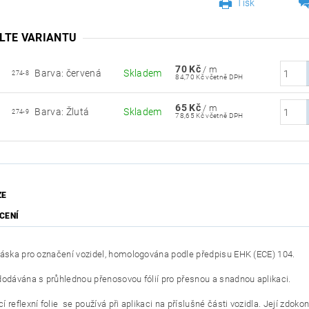
Tisk
LTE VARIANTU
70 Kč
/ m
Barva: červená
Skladem
274-8
84,70 Kč včetně DPH
65 Kč
/ m
Barva: Žlutá
Skladem
274-9
78,65 Kč včetně DPH
ZE
CENÍ
páska pro označení vozidel, homologována podle předpisu EHK (ECE) 104.
dodávána s průhlednou přenosovou fólií pro přesnou a snadnou aplikaci.
 reflexní folie se používá při aplikaci na příslušné části vozidla. Její zdo