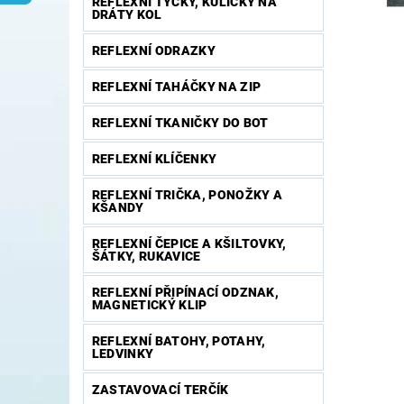
REFLEXNÍ TYČKY, KULIČKY NA
DRÁTY KOL
REFLEXNÍ ODRAZKY
REFLEXNÍ TAHÁČKY NA ZIP
REFLEXNÍ TKANIČKY DO BOT
REFLEXNÍ KLÍČENKY
REFLEXNÍ TRIČKA, PONOŽKY A
KŠANDY
REFLEXNÍ ČEPICE A KŠILTOVKY,
ŠÁTKY, RUKAVICE
REFLEXNÍ PŘIPÍNACÍ ODZNAK,
MAGNETICKÝ KLIP
REFLEXNÍ BATOHY, POTAHY,
LEDVINKY
ZASTAVOVACÍ TERČÍK