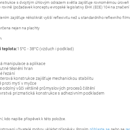
konstrukce s dvojitým úhlovým odrazem světla zajišťuje rovnoměrnou úroveň o
 rovině (požadavek konceptu evropské legislativy EHK (ECE) 104 na značení 
ním zajišťuje několikrát vyšší reflexivitu než u standardního reflexního film
určena nejen na plachty
m
í teplota
:
15°C - 38°C (vzduch i podklad)
á manipulace a aplikace
utné těsnění hran
é řezání
terová konstrukce zajišťuje mechanickou stabilitu
 proti mytí v myčce
 odolný vůči většině průmyslových procesů čištění
vrstvá prizmatická konstrukce s adhezivním podkladem
í, kdo napíše příspěvek k této položce.
istrovaní uživatelé mohou vkládat příspěvky. Prosím
přihlaste se
nebo se
re