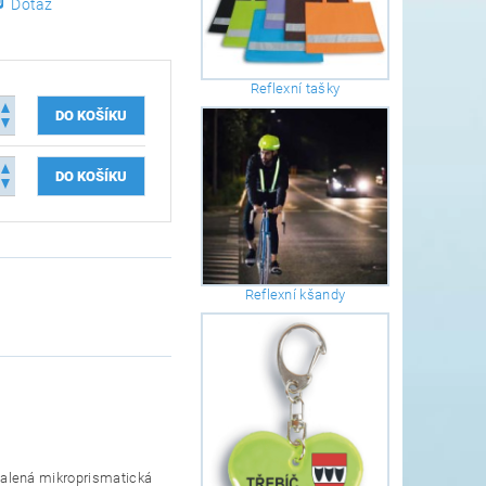
Dotaz
Reflexní tašky
Reflexní kšandy
konalená mikroprismatická