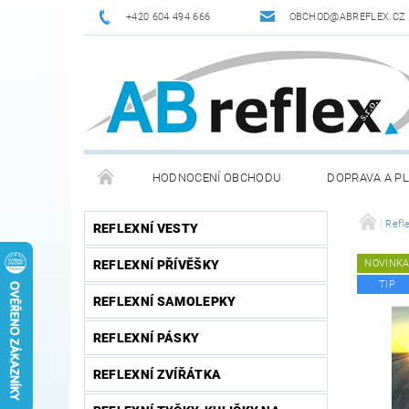
+420 604 494 666
OBCHOD@ABREFLEX.CZ
HODNOCENÍ OBCHODU
DOPRAVA A P
ZPĚTNÝ ODBĚR VYSLOUŽILÝCH ELEKTROZAŘÍZENÍ / B
Refl
REFLEXNÍ VESTY
REFLEXNÍ PŘÍVĚŠKY
NOVINK
TIP
REFLEXNÍ SAMOLEPKY
REFLEXNÍ PÁSKY
REFLEXNÍ ZVÍŘÁTKA