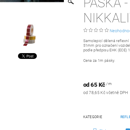
PÁSKA -
NIKKAL
Neohodno
Samolepicí dělená reflexní
51mm pro označení vozidel
podle předpisu EHK (ECE) 1
Cena za 1m pásky.
od 65 Kč
/ m
od 78,65 Kč včetně DPH
KATEGORIE
REFL