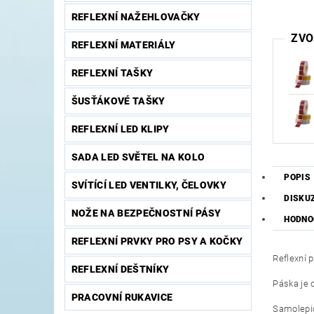
REFLEXNÍ NAŽEHLOVAČKY
ZVO
REFLEXNÍ MATERIÁLY
REFLEXNÍ TAŠKY
ŠUSŤÁKOVÉ TAŠKY
REFLEXNÍ LED KLIPY
SADA LED SVĚTEL NA KOLO
POPIS
SVÍTÍCÍ LED VENTILKY, ČELOVKY
DISKU
NOŽE NA BEZPEČNOSTNÍ PÁSY
HODNO
REFLEXNÍ PRVKY PRO PSY A KOČKY
Reflexní 
REFLEXNÍ DEŠTNÍKY
Páska je 
PRACOVNÍ RUKAVICE
Samolepicí