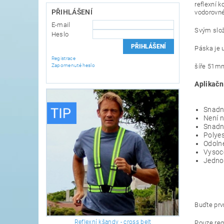
reflexní 
PŘIHLÁŠENÍ
vodorovné
E-mail
Svým slože
Heslo
Páska je 
Registrace
Zapomenuté heslo
šíře 51m
Aplikačn
Snadn
Není n
Snadn
Polyes
Odolné
Vysoce
Jedno
Buďte prvn
Reflexní kšandy - cross belt
Pouze reg