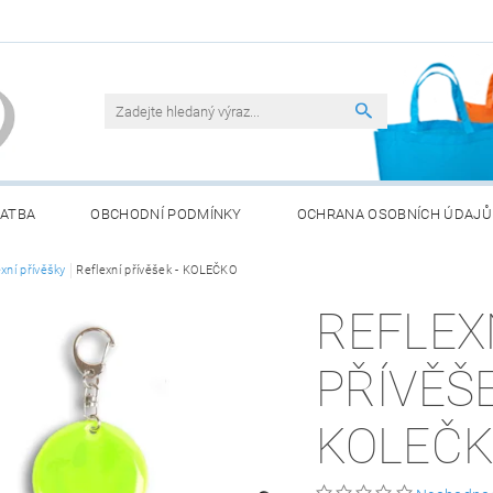
LATBA
OBCHODNÍ PODMÍNKY
OCHRANA OSOBNÍCH ÚDAJŮ
ATERIÍ
xní přívěšky
Reflexní přívěšek - KOLEČKO
REFLEX
PŘÍVĚŠE
KOLEČ