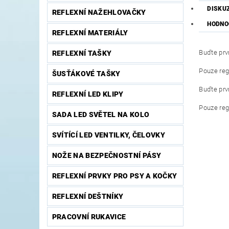
DISKU
REFLEXNÍ NAŽEHLOVAČKY
HODNO
REFLEXNÍ MATERIÁLY
Buďte prvn
REFLEXNÍ TAŠKY
Pouze reg
ŠUSŤÁKOVÉ TAŠKY
Buďte prvn
REFLEXNÍ LED KLIPY
Pouze reg
SADA LED SVĚTEL NA KOLO
SVÍTÍCÍ LED VENTILKY, ČELOVKY
NOŽE NA BEZPEČNOSTNÍ PÁSY
REFLEXNÍ PRVKY PRO PSY A KOČKY
REFLEXNÍ DEŠTNÍKY
PRACOVNÍ RUKAVICE