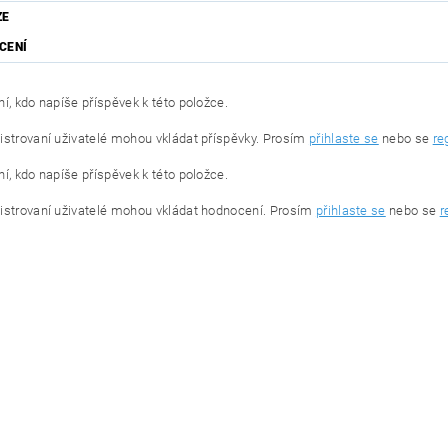
ZE
CENÍ
í, kdo napíše příspěvek k této položce.
istrovaní uživatelé mohou vkládat příspěvky. Prosím
přihlaste se
nebo se
re
í, kdo napíše příspěvek k této položce.
istrovaní uživatelé mohou vkládat hodnocení. Prosím
přihlaste se
nebo se
r