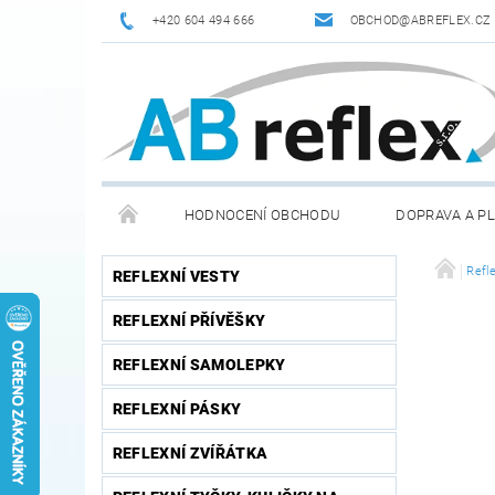
+420 604 494 666
OBCHOD@ABREFLEX.CZ
HODNOCENÍ OBCHODU
DOPRAVA A P
ZPĚTNÝ ODBĚR VYSLOUŽILÝCH ELEKTROZAŘÍZENÍ / B
Refle
REFLEXNÍ VESTY
REFLEXNÍ PŘÍVĚŠKY
REFLEXNÍ SAMOLEPKY
REFLEXNÍ PÁSKY
REFLEXNÍ ZVÍŘÁTKA