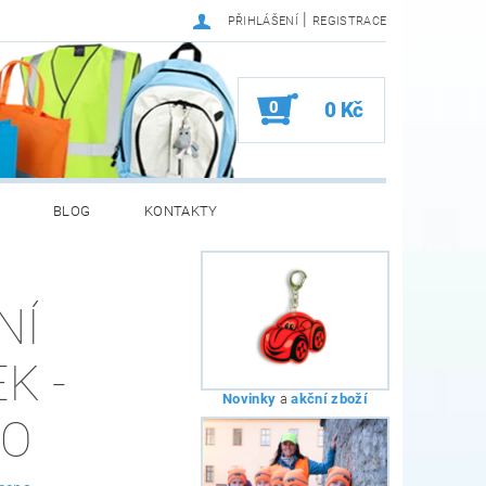
|
PŘIHLÁŠENÍ
REGISTRACE
0
0 Kč
BLOG
KONTAKTY
NÍ
K -
Novinky
a
akční zboží
KO