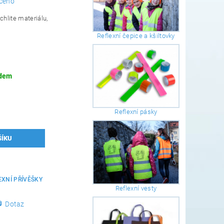
ceno
chlite materiálu,
Reflexní čepice a kšiltovky
dem
Reflexní pásky
EXNÍ PŘÍVĚŠKY
Reflexní vesty
Dotaz