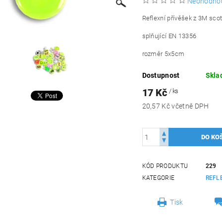
Neohodno
Reflexní přívěšek z 3M scot
splňující EN 13356
rozměr 5x5cm
Dostupnost
Skla
17 Kč
/ ks
20,57 Kč včetně DPH
KÓD PRODUKTU
229
KATEGORIE
REFL
Tisk