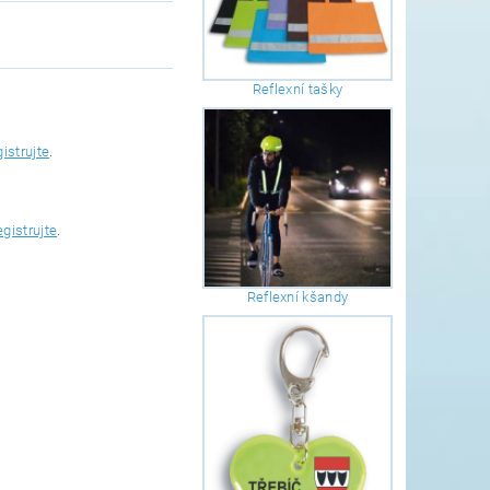
Reflexní tašky
gistrujte
.
egistrujte
.
Reflexní kšandy