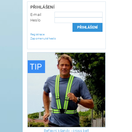
PŘIHLÁŠENÍ
E-mail
Heslo
Registrace
Zapomenuté heslo
Reflexní kšandy - cross belt