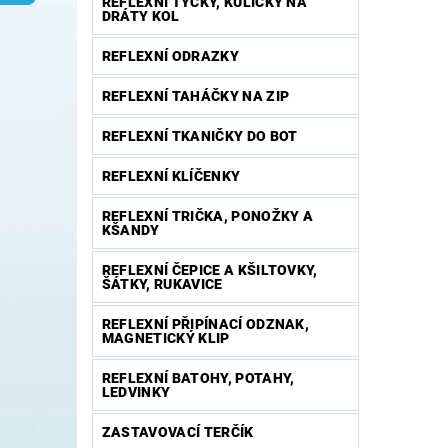
REFLEXNÍ TYČKY, KULIČKY NA
DRÁTY KOL
REFLEXNÍ ODRAZKY
REFLEXNÍ TAHÁČKY NA ZIP
REFLEXNÍ TKANIČKY DO BOT
REFLEXNÍ KLÍČENKY
REFLEXNÍ TRIČKA, PONOŽKY A
KŠANDY
REFLEXNÍ ČEPICE A KŠILTOVKY,
ŠÁTKY, RUKAVICE
REFLEXNÍ PŘIPÍNACÍ ODZNAK,
MAGNETICKÝ KLIP
REFLEXNÍ BATOHY, POTAHY,
LEDVINKY
ZASTAVOVACÍ TERČÍK