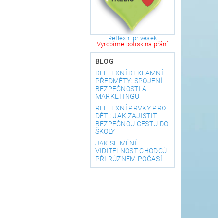
Reflexní přívěšek
Vyrobíme potisk na přání
BLOG
REFLEXNÍ REKLAMNÍ
PŘEDMĚTY: SPOJENÍ
BEZPEČNOSTI A
MARKETINGU
REFLEXNÍ PRVKY PRO
DĚTI: JAK ZAJISTIT
BEZPEČNOU CESTU DO
ŠKOLY
JAK SE MĚNÍ
VIDITELNOST CHODCŮ
PŘI RŮZNÉM POČASÍ