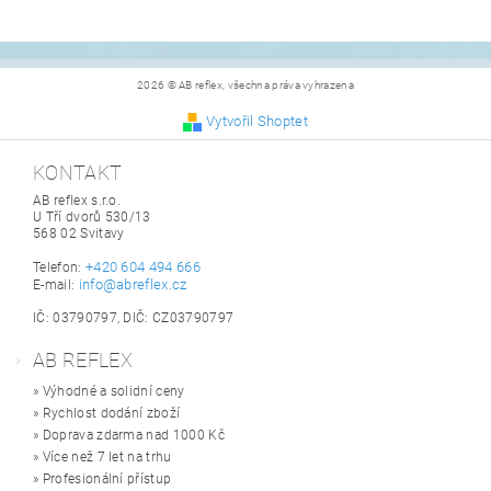
2026 © AB reflex, všechna práva vyhrazena
Vytvořil Shoptet
KONTAKT
AB reflex s.r.o.
U Tří dvorů 530/13
568 02 Svitavy
+420 604 494 666
Telefon:
info@abreflex.cz
E-mail:
IČ: 03790797, DIČ: CZ03790797
AB REFLEX
» Výhodné a solidní ceny
» Rychlost dodání zboží
» Doprava zdarma nad 1000 Kč
» Více než 7 let na trhu
» Profesionální přístup