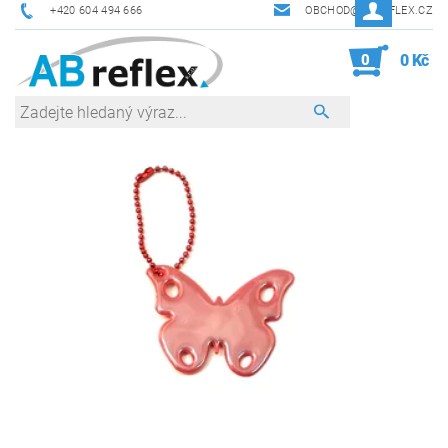
+420 604 494 666
OBCHOD@ABREFLEX.CZ
0
0 Kč