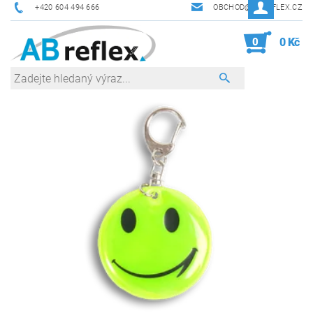
+420 604 494 666
OBCHOD@ABREFLEX.CZ
0
0 Kč