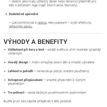
– Ideální jako malý, užitečný dárek nebo reklamní předmět pro
děti s potiskem loga (např. školní akce, festivaly).
Dodatečné upevnění
– Lze kombinovat s
vestou
nebo páskem – zvýší efektivitu
reflexního pásku
.
VÝHODY A BENEFITY
Viditelnost při šeru a tmě
– odráží světlo a učiní nositele výrazněji
viditelným
Veselý design
– motiv smajlíka osloví děti a mladší uživatele
Lehkost a pohodlí
– nenarušuje pohyb, snadno použitelný
Schopnost přizpůsobení
– snadné připevnění k různým
předmětům
Trvanlivost
– odolá běžným povětrnostním podmínkám
Buďte první, kdo napíše příspěvek k této položce.