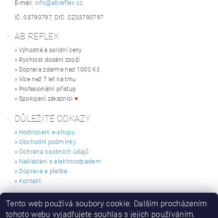
info@abreflex.cz
E-mail:
IČ: 03790797, DIČ: CZ03790797
AB REFLEX
» Výhodné a solidní ceny
» Rychlost dodání zboží
» Doprava zdarma nad 1000 Kč
» Více než 7 let na trhu
» Profesionální přístup
» Spokojení zákazníci
♥
DŮLEŽITÉ ODKAZY
Hodnocení e-shopu
»
Obchodní podmínky
»
Ochrana osobních údajů
»
Nakládání s elektroodpadem
»
Doprava a platba
»
Kontakt
»
HODNOCENÍ E-SHOPU
Tento web používá soubory cookie. Dalším procházením
tohoto webu vyjadřujete souhlas s jejich používáním.