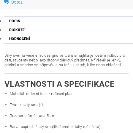
Dotaz
POPIS
DISKUZE
HODNOCENÍ
Díky svému veselému designu ve tvaru smajlíka je ideální volbou pro
děti, studenty nebo jako drobný dárkový předmět. Přívěsek je lehký,
odolný a snadno se připevňuje na tašku, batoh, klíče nebo oblečení.
VLASTNOSTI A SPECIFIKACE
Materiál: reflexní folie / reflexní plast
Tvar: kulatý smajlík
Rozměr průměr: cca 5 cm
Barva popředí: žlutý smajlík, černé detaily (oči, ústa)