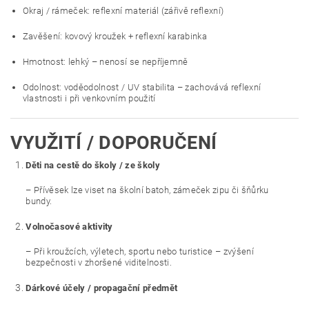
Okraj / rámeček: reflexní materiál (zářivě reflexní)
Zavěšení: kovový kroužek + reflexní karabinka
Hmotnost: lehký – nenosí se nepříjemně
Odolnost: voděodolnost / UV stabilita – zachovává reflexní
vlastnosti i při venkovním použití
VYUŽITÍ / DOPORUČENÍ
Děti na cestě do školy / ze školy
– Přívěsek lze viset na školní batoh, zámeček zipu či šňůrku
bundy.
Volnočasové aktivity
– Při kroužcích, výletech, sportu nebo turistice – zvýšení
bezpečnosti v zhoršené viditelnosti.
Dárkové účely / propagační předmět