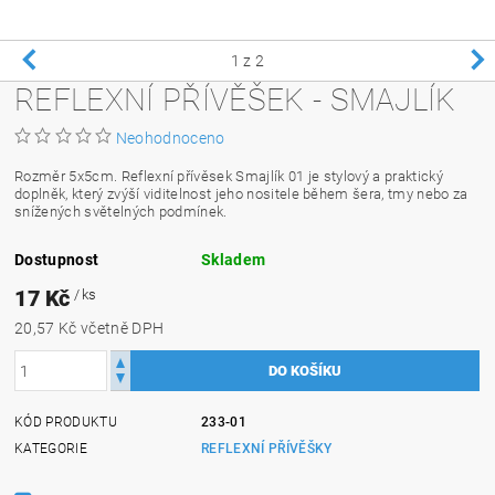
1
z 2
REFLEXNÍ PŘÍVĚŠEK - SMAJLÍK
Neohodnoceno
Rozměr 5x5cm. Reflexní přívěsek Smajlík 01 je stylový a praktický
doplněk, který zvýší viditelnost jeho nositele během šera, tmy nebo za
snížených světelných podmínek.
Dostupnost
Skladem
17 Kč
/ ks
20,57 Kč včetně DPH
KÓD PRODUKTU
233-01
KATEGORIE
REFLEXNÍ PŘÍVĚŠKY