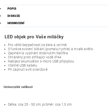
POPIS
DISKUZE
HODNOCENÍ
LED objek pro Vaše miláčky
Pro větší bezpečnost za šera a ve tmě
3 funkce svícení: blikání (pomalu/rychle) a trvalé světlo
Zapínání a vypínání stisknutím tlačítka
Chráněný proti stříkající vodě IP44
Nabíjecí akumulátor s micro USB přípojkou
Včetně USB kabelu
Při zapnutí svítí oranžově
Univerzální velikost
Délka: cca 20 - 50 cm; průměr: cca 1,5 cm