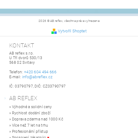
2026 © AB reflex, všechna práva vyhrazena
Vytvořil Shoptet
KONTAKT
AB reflex s.r.o.
U Tří dvorů 530/13
568 02 Svitavy
+420 604 494 666
Telefon:
info@abreflex.cz
E-mail:
IČ: 03790797, DIČ: CZ03790797
AB REFLEX
» Výhodné a solidní ceny
» Rychlost dodání zboží
» Doprava zdarma nad 1000 Kč
» Více než 7 let na trhu
» Profesionální přístup
» Spokojení zákazníci
♥