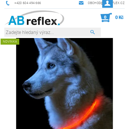
+420 604 494 666
OBCHOD@ABREFLEX.CZ
0
0 Kč
NOVINKA