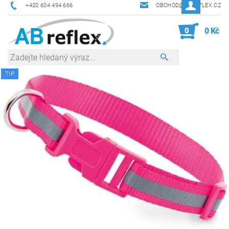
+420 604 494 666
OBCHOD@ABREFLEX.CZ
0
0 Kč
TIP