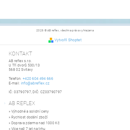
2026 © AB reflex, všechna práva vyhrazena
Vytvořil Shoptet
KONTAKT
AB reflex s.r.o.
U Tří dvorů 530/13
568 02 Svitavy
+420 604 494 666
Telefon:
info@abreflex.cz
E-mail:
IČ: 03790797, DIČ: CZ03790797
AB REFLEX
» Výhodné a solidní ceny
» Rychlost dodání zboží
» Doprava zdarma nad 1000 Kč
» Více než 7 let na trhu