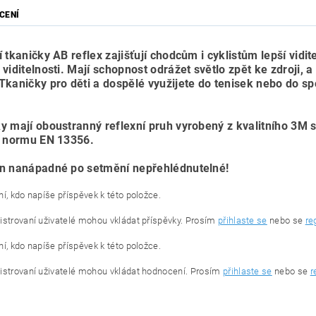
CENÍ
 tkaničky AB reflex zajišťují chodcům i cyklistům lepší vidit
viditelnosti. Mají schopnost odrážet světlo zpět ke zdroji, a
Tkaničky pro děti a dospělé využijete do tenisek nebo do sp
y mají oboustranný reflexní pruh vyrobený z kvalitního 3M s
í normu EN 13356.
n nanápadné po setmění nepřehlédnutelné!
í, kdo napíše příspěvek k této položce.
istrovaní uživatelé mohou vkládat příspěvky. Prosím
přihlaste se
nebo se
re
í, kdo napíše příspěvek k této položce.
istrovaní uživatelé mohou vkládat hodnocení. Prosím
přihlaste se
nebo se
r