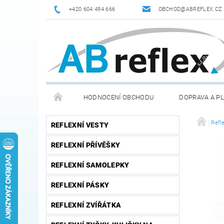
+420 604 494 666
OBCHOD@ABREFLEX.CZ
HODNOCENÍ OBCHODU
DOPRAVA A P
ZPĚTNÝ ODBĚR VYSLOUŽILÝCH ELEKTROZAŘÍZENÍ / B
Refle
REFLEXNÍ VESTY
REFLEXNÍ PŘÍVĚŠKY
REFLEXNÍ SAMOLEPKY
REFLEXNÍ PÁSKY
REFLEXNÍ ZVÍŘÁTKA