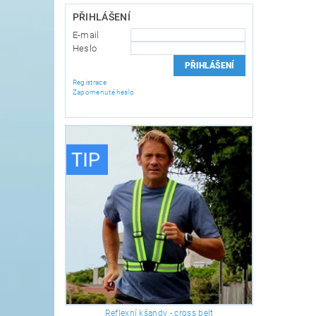
PŘIHLÁŠENÍ
E-mail
Heslo
Registrace
Zapomenuté heslo
Reflexní kšandy - cross belt