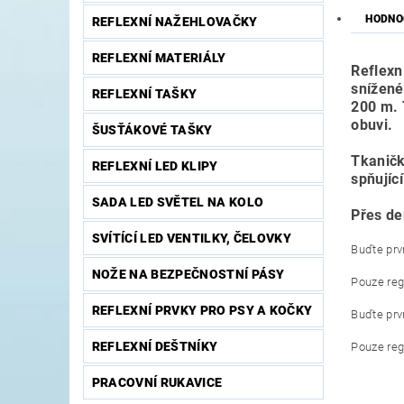
HODNO
REFLEXNÍ NAŽEHLOVAČKY
REFLEXNÍ MATERIÁLY
Reflexní
snížené 
REFLEXNÍ TAŠKY
200 m. 
obuvi.
ŠUSŤÁKOVÉ TAŠKY
Tkaničk
REFLEXNÍ LED KLIPY
spňujíc
SADA LED SVĚTEL NA KOLO
Přes de
SVÍTÍCÍ LED VENTILKY, ČELOVKY
Buďte prvn
NOŽE NA BEZPEČNOSTNÍ PÁSY
Pouze reg
REFLEXNÍ PRVKY PRO PSY A KOČKY
Buďte prvn
REFLEXNÍ DEŠTNÍKY
Pouze reg
PRACOVNÍ RUKAVICE