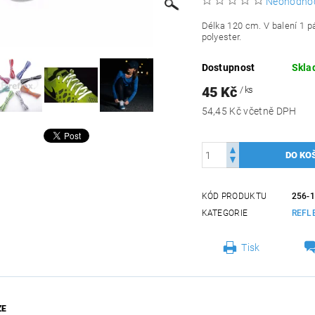
Neohodno
Délka 120 cm. V balení 1 pá
polyester.
Dostupnost
Skla
45 Kč
/ ks
54,45 Kč včetně DPH
KÓD PRODUKTU
256-
KATEGORIE
REFL
Tisk
ZE