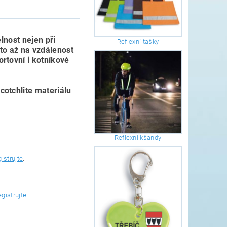
elnost nejen při
Reflexní tašky
 to až na vzdálenost
ortovní i kotníkové
cotchlite materiálu
Reflexní kšandy
gistrujte
.
egistrujte
.