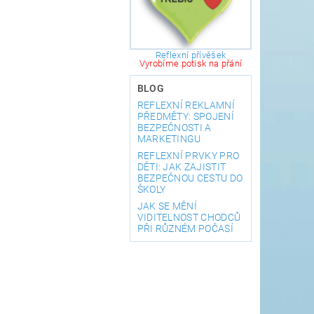
Reflexní přívěšek
Vyrobíme potisk na přání
BLOG
REFLEXNÍ REKLAMNÍ
PŘEDMĚTY: SPOJENÍ
BEZPEČNOSTI A
MARKETINGU
REFLEXNÍ PRVKY PRO
DĚTI: JAK ZAJISTIT
BEZPEČNOU CESTU DO
ŠKOLY
JAK SE MĚNÍ
VIDITELNOST CHODCŮ
PŘI RŮZNÉM POČASÍ