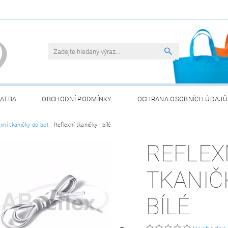
LATBA
OBCHODNÍ PODMÍNKY
OCHRANA OSOBNÍCH ÚDAJŮ
ATERIÍ
xní tkaničky do bot
Reflexní tkaničky - bílé
REFLEX
TKANIČ
BÍLÉ