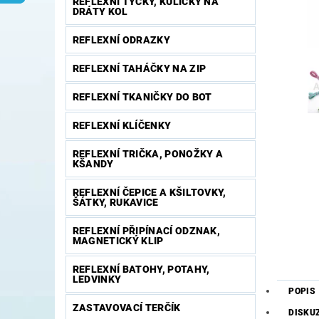
REFLEXNÍ TYČKY, KULIČKY NA
DRÁTY KOL
REFLEXNÍ ODRAZKY
REFLEXNÍ TAHÁČKY NA ZIP
REFLEXNÍ TKANIČKY DO BOT
REFLEXNÍ KLÍČENKY
REFLEXNÍ TRIČKA, PONOŽKY A
KŠANDY
REFLEXNÍ ČEPICE A KŠILTOVKY,
ŠÁTKY, RUKAVICE
REFLEXNÍ PŘIPÍNACÍ ODZNAK,
MAGNETICKÝ KLIP
REFLEXNÍ BATOHY, POTAHY,
LEDVINKY
POPIS
ZASTAVOVACÍ TERČÍK
DISKU