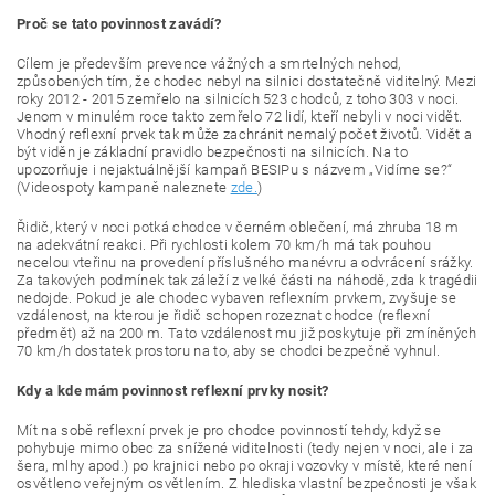
Proč se tato povinnost zavádí?
Cílem je především prevence vážných a smrtelných nehod,
způsobených tím, že chodec nebyl na silnici dostatečně viditelný. Mezi
roky 2012 - 2015 zemřelo na silnicích 523 chodců, z toho 303 v noci.
Jenom v minulém roce takto zemřelo 72 lidí, kteří nebyli v noci vidět.
Vhodný reflexní prvek tak může zachránit nemalý počet životů. Vidět a
být viděn je základní pravidlo bezpečnosti na silnicích. Na to
upozorňuje i nejaktuálnější kampaň BESIPu s názvem „Vidíme se?“
(Videospoty kampaně naleznete
zde.
)
Řidič, který v noci potká chodce v černém oblečení, má zhruba 18 m
na adekvátní reakci. Při rychlosti kolem 70 km/h má tak pouhou
necelou vteřinu na provedení příslušného manévru a odvrácení srážky.
Za takových podmínek tak záleží z velké části na náhodě, zda k tragédii
nedojde. Pokud je ale chodec vybaven reflexním prvkem, zvyšuje se
vzdálenost, na kterou je řidič schopen rozeznat chodce (reflexní
předmět) až na 200 m. Tato vzdálenost mu již poskytuje při zmíněných
70 km/h dostatek prostoru na to, aby se chodci bezpečně vyhnul.
Kdy a kde mám povinnost reflexní prvky nosit?
Mít na sobě reflexní prvek je pro chodce povinností tehdy, když se
pohybuje mimo obec za snížené viditelnosti (tedy nejen v noci, ale i za
šera, mlhy apod.) po krajnici nebo po okraji vozovky v místě, které není
osvětleno veřejným osvětlením. Z hlediska vlastní bezpečnosti je však