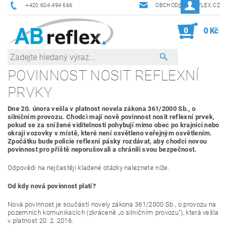
+420 604 494 666
OBCHOD@ABREFLEX.CZ
0
0 Kč
POVINNOST NOSIT REFLEXNÍ
PRVKY
Dne 20. února vešla v platnost novela zákona 361/2000 Sb., o
silničním provozu. Chodci mají nově povinnost nosit reflexní prvek,
pokud se za snížené viditelnosti pohybují mimo obec po krajnici nebo
okraji vozovky v místě, které není osvětleno veřejným osvětlením.
Zpočátku bude policie reflexní pásky rozdávat, aby chodci novou
povinnost pro příště neporušovali a chránili svou bezpečnost.
Odpovědi na nejčastěji kladené otázky naleznete níže.
Od kdy nová povinnost platí?
Nová povinnost je součástí novely zákona 361/2000 Sb., o provozu na
pozemních komunikacích (zkráceně „o silničním provozu“), která vešla
v platnost 20. 2. 2016.