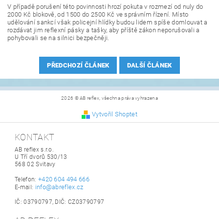
V případě porušení této povinnosti hrozí pokuta v rozmezí od nuly do
2000 Kč blokově, od 1500 do 2500 Kč ve správním řízení. Místo
udělování sankcí však policejní hlídky budou lidem spíše domlouvat a
rozdávat jim reflexní pásky a tašky, aby příště zákon neporušovali a
pohybovali se na silnici bezpečněji.
PŘEDCHOZÍ ČLÁNEK
DALŠÍ ČLÁNEK
2026 © AB reflex, všechna práva vyhrazena
Vytvořil Shoptet
KONTAKT
AB reflex s.r.o.
U Tří dvorů 530/13
568 02 Svitavy
+420 604 494 666
Telefon:
info@abreflex.cz
E-mail:
IČ: 03790797, DIČ: CZ03790797