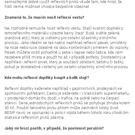
samozřejmě dobré využít reflexních prvků všude tam, kde hrozí, že
řidič nemá možnost chodce bezpečně rozeznat.
Znamená to, že musím nosit reflexní vestu?
Ne, rozhodně nemusíte nosit reflexní vestu. Stačí kvalitní doplněk z
retroreflexního materiálu výrazné barvy (např. žlutá, světle zelená,
oranžová atd.), který je viditelný pro ostatní účastníky silničního
provozu. Jako ideální se tak nabízí například reflexní pásek, umístěný
na noze nebo ruce (ideálně na obou končetinách) směrem do vozovky.
Pásek můžete nosit pohodlně u sebe v kapse nebo tašce, kde vám
nezabere příliš místa a použít ho až v případě potřeby. Dostatečný je
například i reflexní prvek, který je součástí oblečení, batohu či tašky,
pokud je dostatečně viditelný pro ostatní účastníky silničního provozu.
Kde mohu reflexní doplňky koupit a kolik stojí?
Reflexní doplňky seženete například v papírnictvích, prodejnách se
sportovními potřebami, často je seženete i v klasickém supermarketu,
v prodejnách domácího zboží, v trafice, na poště nebo na čerpací
stanici. Cena jednoduchých reflexních prvků se pohybuje zhruba kolem
30 Kč. Použití takového prvku přitom může zachránit lidský život.
BESIP navíc ve spolupráci s policií rozdá během tohoto roku chodcům
statisíce reflexních prvků zdarma.
Jaký mi hrozí postih, v případě, že povinnost poruším?