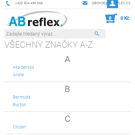
+420 604 494 666
OBCHOD@ABREFLEX.CZ
0
0 Kč
VŠECHNY ZNAČKY A-Z
A
Akademiks
Andie
B
Bermuda
Burton
C
Citizen