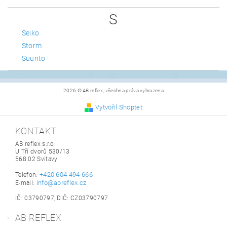
S
Seiko
Storm
Suunto
2026 © AB reflex, všechna práva vyhrazena
Vytvořil Shoptet
KONTAKT
AB reflex s.r.o.
U Tří dvorů 530/13
568 02 Svitavy
+420 604 494 666
Telefon:
info@abreflex.cz
E-mail:
IČ: 03790797, DIČ: CZ03790797
AB REFLEX