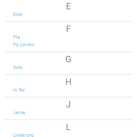
E
Elise
F
Fila
Fly London
G
Gola
H
Hi Tec
J
Jamie
L
Livestrong