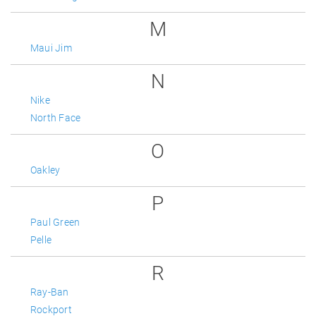
M
Maui Jim
N
Nike
North Face
O
Oakley
P
Paul Green
Pelle
R
Ray-Ban
Rockport