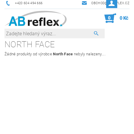
+420 604 494 666
OBCHOD@ABREFLEX.CZ
0
0 Kč
NORTH FACE
Žádné produkty od výrobce
North Face
nebyly nalezeny....