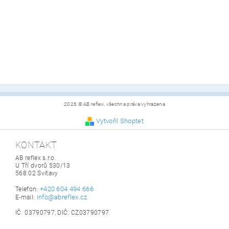
2026 © AB reflex, všechna práva vyhrazena
Vytvořil Shoptet
KONTAKT
AB reflex s.r.o.
U Tří dvorů 530/13
568 02 Svitavy
+420 604 494 666
Telefon:
info@abreflex.cz
E-mail:
IČ: 03790797, DIČ: CZ03790797