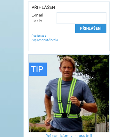
PŘIHLÁŠENÍ
E-mail
Heslo
Registrace
Zapomenuté heslo
Reflexní kšandy - cross belt