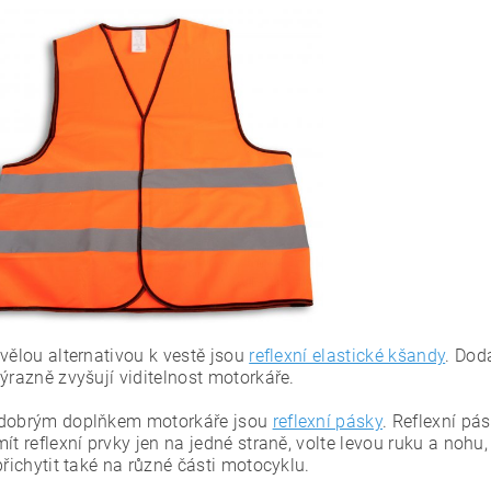
kvělou alternativou k vestě jsou
reflexní elastické kšandy
. Dod
ýrazně zvyšují viditelnost motorkáře.
dobrým doplňkem motorkáře jsou
reflexní pásky
. Reflexní pá
ít reflexní prvky jen na jedné straně, volte levou ruku a nohu
přichytit také na různé části motocyklu.