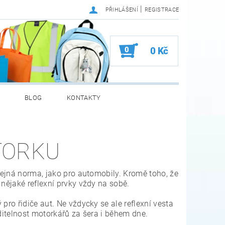
|
PŘIHLÁŠENÍ
REGISTRACE
0
0 Kč
BLOG
KONTAKTY
TORKU
stejná norma, jako pro automobily. Kromě toho, že
 nějaké reflexní prvky vždy na sobě.
pro řidiče aut. Ne vždycky se ale reflexní vesta
viditelnost motorkářů za šera i během dne.