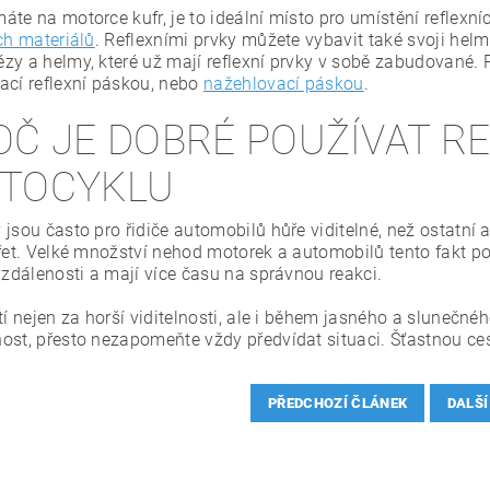
áte na motorce kufr, je to ideální místo pro umístění reflexn
ch materiálů
. Reflexními prvky můžete vybavit také svoji hel
zy a helmy, které už mají reflexní prvky v sobě zabudované
ací reflexní páskou, nebo
nažehlovací páskou
.
OČ JE DOBRÉ POUŽÍVAT RE
TOCYKLU
jsou často pro řidiče automobilů hůře viditelné, než ostatní 
řet. Velké množství nehod motorek a automobilů tento fakt pot
vzdálenosti a mají více času na správnou reakci.
tí nejen za horší viditelnosti, ale i během jasného a slunečné
ost, přesto nezapomeňte vždy předvídat situaci. Šťastnou ce
PŘEDCHOZÍ ČLÁNEK
DALŠÍ