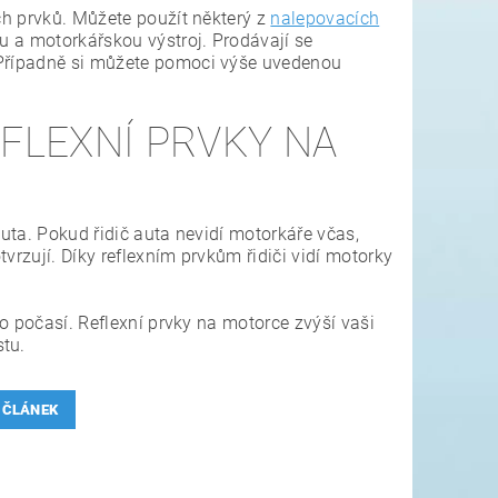
ích prvků. Můžete použít některý z
nalepovacích
mu a motorkářskou výstroj. Prodávají se
. Případně si můžete pomoci výše uvedenou
FLEXNÍ PRVKY NA
auta. Pokud řidič auta nevidí motorkáře včas,
vrzují. Díky reflexním prvkům řidiči vidí motorky
ho počasí. Reflexní prvky na motorce zvýší vaši
stu.
 ČLÁNEK