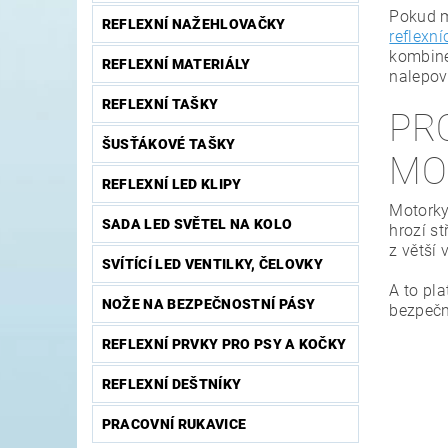
Pokud m
REFLEXNÍ NAŽEHLOVAČKY
reflexní
kombiné
REFLEXNÍ MATERIÁLY
nalepov
REFLEXNÍ TAŠKY
PR
ŠUSŤÁKOVÉ TAŠKY
MO
REFLEXNÍ LED KLIPY
Motorky 
SADA LED SVĚTEL NA KOLO
hrozí st
z větší 
SVÍTÍCÍ LED VENTILKY, ČELOVKY
A to pla
NOŽE NA BEZPEČNOSTNÍ PÁSY
bezpečn
REFLEXNÍ PRVKY PRO PSY A KOČKY
REFLEXNÍ DEŠTNÍKY
PRACOVNÍ RUKAVICE