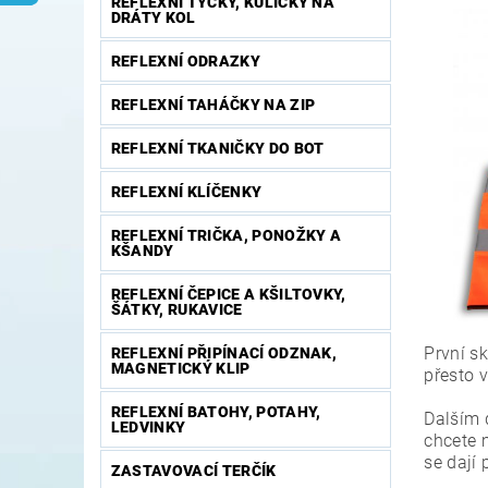
REFLEXNÍ TYČKY, KULIČKY NA
DRÁTY KOL
REFLEXNÍ ODRAZKY
REFLEXNÍ TAHÁČKY NA ZIP
REFLEXNÍ TKANIČKY DO BOT
REFLEXNÍ KLÍČENKY
REFLEXNÍ TRIČKA, PONOŽKY A
KŠANDY
REFLEXNÍ ČEPICE A KŠILTOVKY,
ŠÁTKY, RUKAVICE
První s
REFLEXNÍ PŘIPÍNACÍ ODZNAK,
MAGNETICKÝ KLIP
přesto v
REFLEXNÍ BATOHY, POTAHY,
Dalším 
LEDVINKY
chcete m
se dají 
ZASTAVOVACÍ TERČÍK