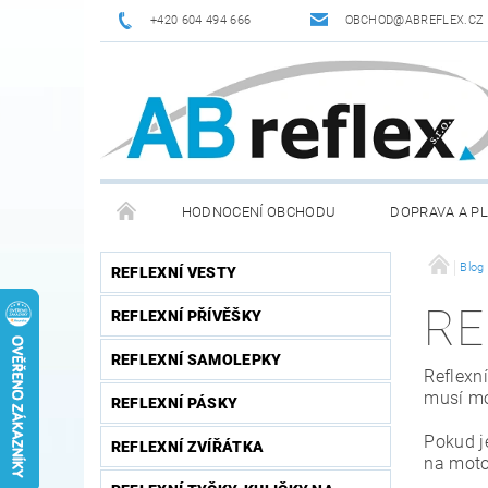
+420 604 494 666
OBCHOD@ABREFLEX.CZ
HODNOCENÍ OBCHODU
DOPRAVA A P
ZPĚTNÝ ODBĚR VYSLOUŽILÝCH ELEKTROZAŘÍZENÍ / B
Blog
REFLEXNÍ VESTY
RE
REFLEXNÍ PŘÍVĚŠKY
REFLEXNÍ SAMOLEPKY
Reflexn
musí mo
REFLEXNÍ PÁSKY
Pokud je
REFLEXNÍ ZVÍŘÁTKA
na motor