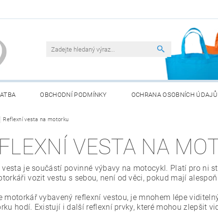
LATBA
OBCHODNÍ PODMÍNKY
OCHRANA OSOBNÍCH ÚDAJŮ
ATERIÍ
Reflexní vesta na motorku
FLEXNÍ VESTA NA MO
í vesta je součástí povinné výbavy na motocykl. Platí pro ni 
torkáři vozit vestu s sebou, není od věci, pokud mají alespoň
 motorkář vybavený reflexní vestou, je mnohem lépe viditelný 
ku hodí. Existují i další reflexní prvky, které mohou zlepšit 