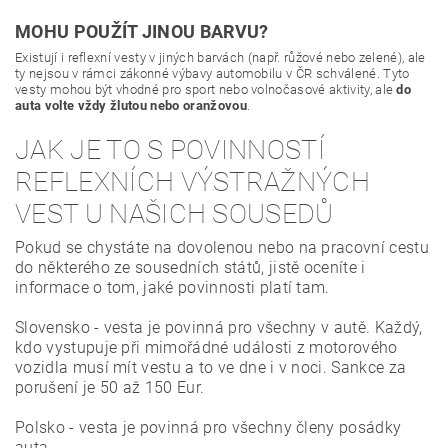
MOHU POUŽÍT JINOU BARVU?
Existují i reflexní vesty v jiných barvách (např. růžové nebo zelené), ale
ty nejsou v rámci zákonné výbavy automobilu v ČR schválené. Tyto
vesty mohou být vhodné pro sport nebo volnočasové aktivity, ale
do
auta volte vždy žlutou nebo oranžovou
.
JAK JE TO S POVINNOSTÍ
REFLEXNÍCH VÝSTRAŽNÝCH
VEST U NAŠICH SOUSEDŮ
Pokud se chystáte na dovolenou nebo na pracovní cestu
do některého ze sousedních států, jistě oceníte i
informace o tom, jaké povinnosti platí tam.
Slovensko - vesta je povinná pro všechny v autě. Každý,
kdo vystupuje při mimořádné události z motorového
vozidla musí mít vestu a to ve dne i v noci. Sankce za
porušení je 50 až 150 Eur.
Polsko - vesta je povinná pro všechny členy posádky
auta