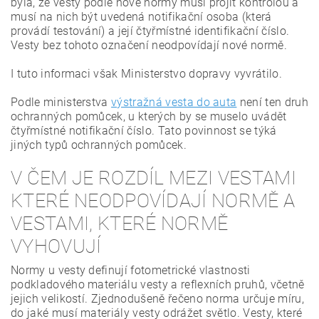
byla, že vesty podle nové normy musí projít kontrolou a
musí na nich být uvedená notifikační osoba (která
provádí testování) a její čtyřmístné identifikační číslo.
Vesty bez tohoto označení neodpovídají nové normě.
I tuto informaci však Ministerstvo dopravy vyvrátilo.
Podle ministerstva
výstražná vesta do auta
není ten druh
ochranných pomůcek, u kterých by se muselo uvádět
čtyřmístné notifikační číslo. Tato povinnost se týká
jiných typů ochranných pomůcek.
V ČEM JE ROZDÍL MEZI VESTAMI
KTERÉ NEODPOVÍDAJÍ NORMĚ A
VESTAMI, KTERÉ NORMĚ
VYHOVUJÍ
Normy u vesty definují fotometrické vlastnosti
podkladového materiálu vesty a reflexních pruhů, včetně
jejich velikostí. Zjednodušeně řečeno norma určuje míru,
do jaké musí materiály vesty odrážet světlo. Vesty, které