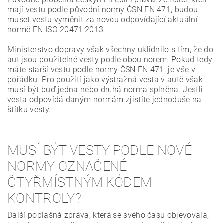
mají vestu podle původní normy ČSN EN 471, budou
muset vestu vyměnit za novou odpovídající aktuální
normě EN ISO 20471:2013.
Ministerstvo dopravy však všechny uklidnilo s tím, že do
aut jsou použitelné vesty podle obou norem. Pokud tedy
máte starší vestu podle normy ČSN EN 471, je vše v
pořádku. Pro použití jako výstražná vesta v autě však
musí být buď jedna nebo druhá norma splněna. Jestli
vesta odpovídá daným normám zjistíte jednoduše na
štítku vesty.
MUSÍ BÝT VESTY PODLE NOVÉ
NORMY OZNAČENÉ
ČTYŘMÍSTNÝM KÓDEM
KONTROLY?
Další poplašná zpráva, která se svého času objevovala,