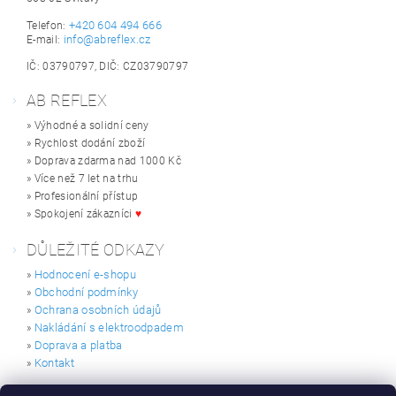
+420 604 494 666
Telefon:
info@abreflex.cz
E-mail:
IČ: 03790797, DIČ: CZ03790797
AB REFLEX
» Výhodné a solidní ceny
» Rychlost dodání zboží
» Doprava zdarma nad 1000 Kč
» Více než 7 let na trhu
» Profesionální přístup
» Spokojení zákazníci
♥
DŮLEŽITÉ ODKAZY
Hodnocení e-shopu
»
Obchodní podmínky
»
Ochrana osobních údajů
»
Nakládání s elektroodpadem
»
Doprava a platba
»
Kontakt
»