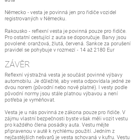
Německo - vesta je povinná jen pro řidiče vozidel
registrovaných v Německu.
Rakousko - reflexní vesta je povinná pouze pro řidiče.
Pro ostatní cestující z auta se doporučuje. Barvy jsou
povolené: oranžová, žlutá, červená. Sankce za porušení
pravidel se pohybuje v rozmezí - 14 až 2180 Eur
ZÁVĚR
Reflexní výstražná vesta je součást povinné výbavy
automobilu. Je důležité, aby vesta odpovídala jedné ze
dvou norem (původní nebo nově platné). I vesty podle
původní normy jsou stále platnou výbavou a není
potřeba je vyměňovat.
Vesta je u nás povinná ze zákona pouze pro řidiče. V
zájmu vlastní bezpečnosti byste však měli vozit vestu
pro každého člena posádky auta. Vestu mějte
připravenou v autě k rychlému použití. Jedním z
nejčastějších nešvarů je vesta schovaná v kufru. Vestu