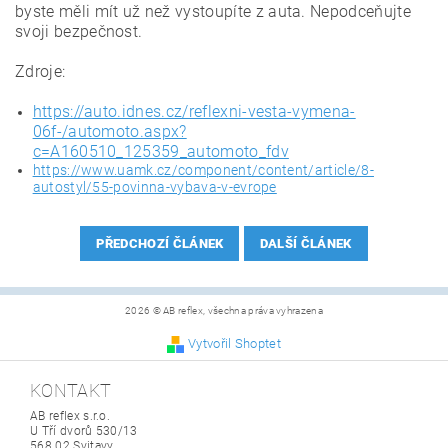
byste měli mít už než vystoupíte z auta. Nepodceňujte
svoji bezpečnost.
Zdroje:
https://auto.idnes.cz/reflexni-vesta-vymena-
06f-/automoto.aspx?
c=A160510_125359_automoto_fdv
https://www.uamk.cz/component/content/article/8-
autostyl/55-povinna-vybava-v-evrope
PŘEDCHOZÍ ČLÁNEK
DALŠÍ ČLÁNEK
2026 © AB reflex, všechna práva vyhrazena
Vytvořil Shoptet
KONTAKT
AB reflex s.r.o.
U Tří dvorů 530/13
568 02 Svitavy