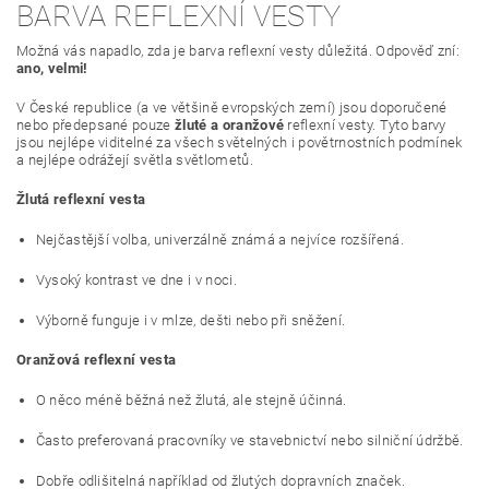
BARVA REFLEXNÍ VESTY
Možná vás napadlo, zda je barva reflexní vesty důležitá. Odpověď zní:
ano, velmi!
V České republice (a ve většině evropských zemí) jsou doporučené
nebo předepsané pouze
žluté a oranžové
reflexní vesty. Tyto barvy
jsou nejlépe viditelné za všech světelných i povětrnostních podmínek
a nejlépe odrážejí světla světlometů.
Žlutá reflexní vesta
Nejčastější volba, univerzálně známá a nejvíce rozšířená.
Vysoký kontrast ve dne i v noci.
Výborně funguje i v mlze, dešti nebo při sněžení.
Oranžová reflexní vesta
O něco méně běžná než žlutá, ale stejně účinná.
Často preferovaná pracovníky ve stavebnictví nebo silniční údržbě.
Dobře odlišitelná například od žlutých dopravních značek.