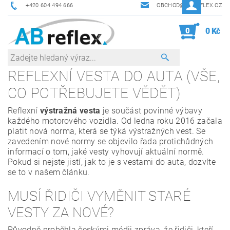
+420 604 494 666
OBCHOD@ABREFLEX.CZ
0
0 Kč
REFLEXNÍ VESTA DO AUTA (VŠE,
CO POTŘEBUJETE VĚDĚT)
Reflexní
výstražná vesta
je součást povinné výbavy
každého motorového vozidla. Od ledna roku 2016 začala
platit nová norma, která se týká výstražných vest. Se
zavedením nové normy se objevilo řada protichůdných
informací o tom, jaké vesty vyhovují aktuální normě.
Pokud si nejste jistí, jak to je s vestami do auta, dozvíte
se to v našem článku.
MUSÍ ŘIDIČI VYMĚNIT STARÉ
VESTY ZA NOVÉ?
Původně proběhla českými médii zpráva, že řidiči, kteří